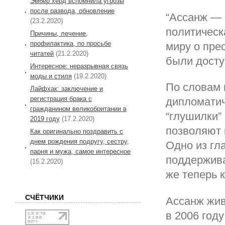
Эмбер херд вспомнила угрозы
после развода, обновление
“Ассанж — 
(23.2.2020)
политическ
Причины, лечение,
профилактика, по просьбе
миру о пре
читатей
(21.2.2020)
были досту
Интересное: неразрывная связь
моды и стиля
(19.2.2020)
По словам 
Лайфхак: заключение и
регистрация брака с
дипломатич
гражданином великобритании в
“глушилки”
2019 году
(17.2.2020)
позволяют 
Как оригинально поздравить с
днем рождения подругу, сестру,
Одно из гл
парня и мужа, самое интересное
поддержива
(15.2.2020)
же теперь к
СЧЁТЧИКИ
Ассанж жив
в 2006 год