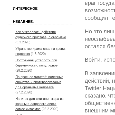
враг госуд
ИНТЕРЕСНОЕ
возможност
сообщил те
НЕДАВНЕЕ:
Но это лиш
Как обжаловать действия
судебного пристава, любопытно
неослабева
(3.3.2020)
остался бе
Убранство храма спас на крови,
подборка
(1.3.2020)
Войти, исп
Постоянная усталость при
беременности, популярное
(29.2.2020)
В заявлени
По просьбе читатей: полезные
действий, 
свойства и противопоказания
Twitter На
для организма человека
(27.2.2020)
сказано, чт
Напиток для сжигания жира из
общественно
корицы и лаврового листа,
самое читаемое
(25.2.2020)
внешним м