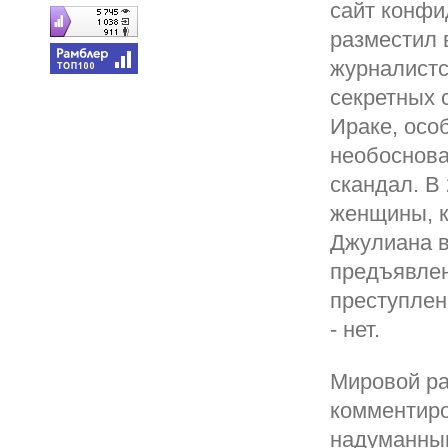
сайт конф
разместил 
журналистс
секретных 
Ираке, осо
необоснова
скандал. В
женщины, к
Джулиана в
предъявлен
преступлен
- нет.
Мировой ра
комментиро
надуманным