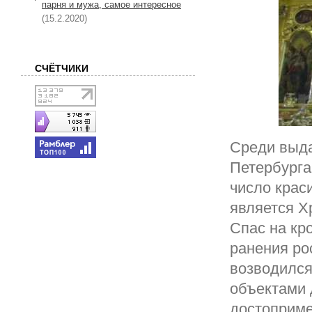
парня и мужа, самое интересное
(15.2.2020)
СЧЁТЧИКИ
Среди выда
Петербурга
число крас
является Х
Спас на кр
ранения ро
возводился
объектами 
достоприме