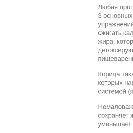
Любая прог
3 основных
упражнений
сжигать ка
жира, кото
детоксирую
пищеварен
Корица так
которых н
системой (я
Немаловажн
сохраняет 
уменьшает 