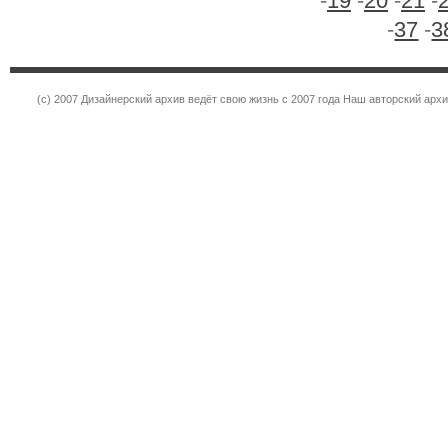
-
19
-
20
-
21
-
-
37
-
3
(c) 2007 Дизайнерский архив ведёт свою жизнь с 2007 года Наш авторский ар