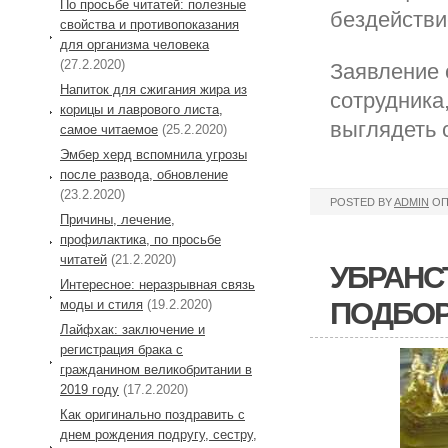
По просьбе читатей: полезные
бездействи
свойства и противопоказания
для организма человека
(27.2.2020)
Заявление 
Напиток для сжигания жира из
сотрудника
корицы и лаврового листа,
выглядеть
самое читаемое
(25.2.2020)
Эмбер херд вспомнила угрозы
после развода, обновление
(23.2.2020)
POSTED BY
ADMIN
ОП
Причины, лечение,
профилактика, по просьбе
читатей
(21.2.2020)
УБРАНС
Интересное: неразрывная связь
ПОДБО
моды и стиля
(19.2.2020)
Лайфхак: заключение и
регистрация брака с
гражданином великобритании в
2019 году
(17.2.2020)
Как оригинально поздравить с
днем рождения подругу, сестру,