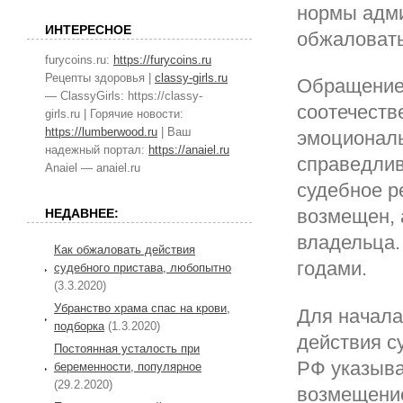
нормы адми
ИНТЕРЕСНОЕ
обжаловать
furycoins.ru:
https://furycoins.ru
Рецепты здоровья |
classy-girls.ru
Обращение 
— ClassyGirls: https://classy-
соотечеств
girls.ru | Горячие новости:
https://lumberwood.ru
| Ваш
эмоциональ
надежный портал:
https://anaiel.ru
справедлив
Anaiel — anaiel.ru
судебное р
возмещен, 
НЕДАВНЕЕ:
владельца.
Как обжаловать действия
годами.
судебного пристава, любопытно
(3.3.2020)
Убранство храма спас на крови,
Для начала
подборка
(1.3.2020)
действия с
Постоянная усталость при
РФ указыва
беременности, популярное
(29.2.2020)
возмещение