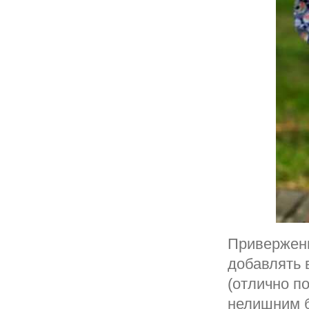
Приверженц
добавлять 
(отлично п
нелишним б