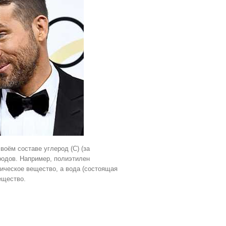
оём составе углерод (С) (за
родов. Например, полиэтилен
ническое вещество, а вода (состоящая
ещество.