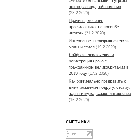
Эмбер херд вспомнила угрозы
после развода, обновление
(23.2.2020)
Причины, лечение,
профилактика, по просьбе
читатей
(21.2.2020)
Интересное: неразрывная связь
моды и стиля
(19.2.2020)
Лайфхак: заключение и
регистрация брака с
гражданином великобритании в
2019 году
(17.2.2020)
Как оригинально поздравить с
днем рождения подругу, сестру,
парня и мужа, самое интересное
(15.2.2020)
СЧЁТЧИКИ