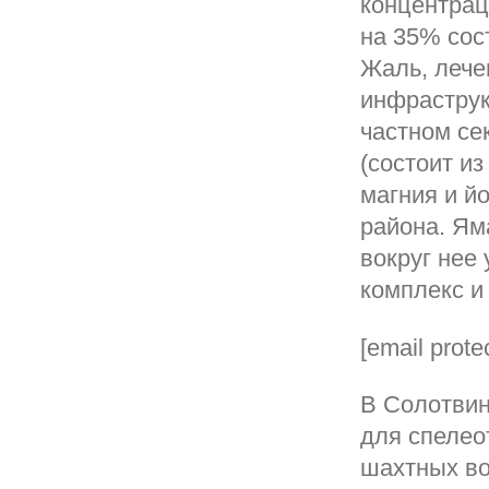
концентрац
на 35% сост
Жаль, лече
инфраструк
частном се
(состоит из
магния и й
района. Ям
вокруг нее
комплекс и
[email prote
В Солотвин
для спелео
шахтных во