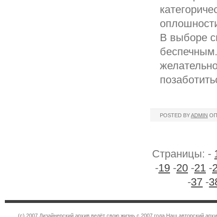
категоричес
оплошности
В выборе с
беспечным.
желательно
позаботить
POSTED BY
ADMIN
ОП
Страницы: -
-
19
-
20
-
21
-
-
37
-
3
(c) 2007 Дизайнерский архив ведёт свою жизнь с 2007 года Наш авторский ар