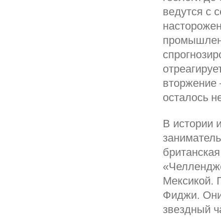
ведутся с 
насторожен
промышленн
спрогнозир
отреагируе
вторжение 
осталось н
В истории 
заниматель
британская
«Челлендже
Мексикой. 
Фиджи. Они
звездный ч