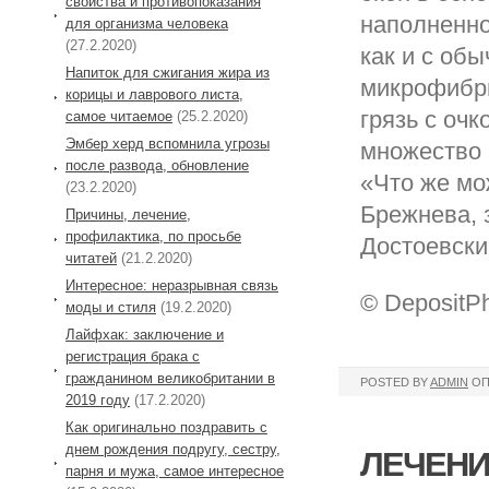
свойства и противопоказания
наполненно
для организма человека
(27.2.2020)
как и с об
Напиток для сжигания жира из
микрофибры
корицы и лаврового листа,
грязь с оч
самое читаемое
(25.2.2020)
Эмбер херд вспомнила угрозы
множество 
после развода, обновление
«Что же мо
(23.2.2020)
Брежнева, 
Причины, лечение,
профилактика, по просьбе
Достоевский
читатей
(21.2.2020)
Интересное: неразрывная связь
© DepositP
моды и стиля
(19.2.2020)
Лайфхак: заключение и
регистрация брака с
гражданином великобритании в
POSTED BY
ADMIN
ОП
2019 году
(17.2.2020)
Как оригинально поздравить с
днем рождения подругу, сестру,
ЛЕЧЕНИ
парня и мужа, самое интересное