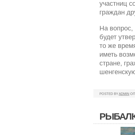
участниц с
граждан дру
На вопрос,
будет утве
то же врем
иметь возм
стране, гр
шенгенскую
POSTED BY
ADMIN
ОП
РЫБАЛК