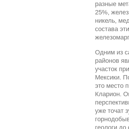
разные мет
25%, желез
никель, ме
состава эт
железомарг
Одним из с
районов яв
участок пр
Мексики. П
это место 
Кларион. О
перспектив
уже точат 
горнодобыв
геологи до