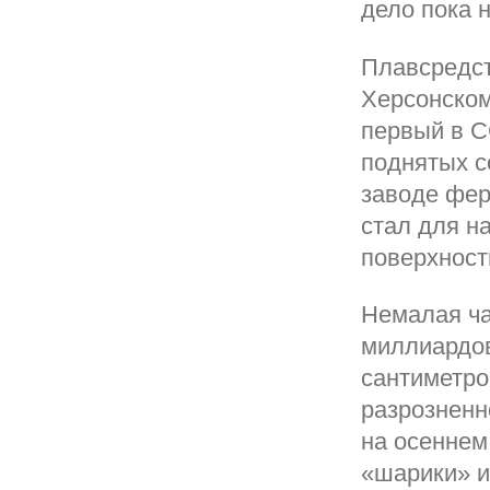
дело пока 
Плавсредст
Херсонском
первый в С
поднятых с
заводе фер
стал для н
поверхнос
Немалая ча
миллиардов
сантиметро
разрозненн
на осеннем
«шарики» и