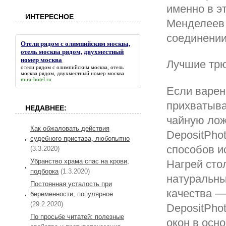
именно в э
ИНТЕРЕСНОЕ
Менделеев 
соединении
Отели рядом с олимпийским москва,
отель москва рядом, двухместный
номер москва
Лучшие тр
отели рядом с олимпийским москва, отель
москва рядом, двухместный номер москва
mira-hotel.ru
Если варен
прихватыва
НЕДАВНЕЕ:
чайную лож
Как обжаловать действия
DepositPho
судебного пристава, любопытно
способов и
(3.3.2020)
Убранство храма спас на крови,
Нагрей сто
подборка
(1.3.2020)
натуральны
Постоянная усталость при
качества —
беременности, популярное
(29.2.2020)
DepositPho
По просьбе читатей: полезные
окон в осн