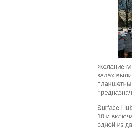
Желание Mi
залах выли
планшетный
предназнач
Surface Hu
10 и включ
одной из д