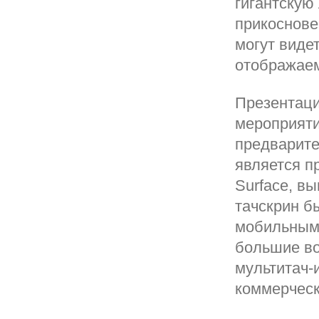
гигантскую
прикоснове
могут видет
отображаем
Презентаци
мероприяти
предварите
является п
Surface, в
тачскрин бы
мобильными
большие во
мультитач-
коммерческ