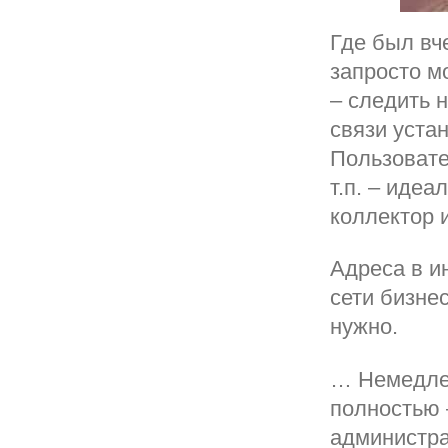
Где был вче
запросто м
– следить 
связи уста
Пользовате
т.п. – иде
коллектор 
Адреса в и
сети бизне
нужно.
… Немедлен
полностью 
администра