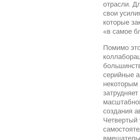
отрасли. Д
свои усилия
которые за
«в самое б
Помимо это
коллаборац
большинств
серийные а
некоторым 
затрудняет
масштабной
создания а
Четвертый 
самостояте
вмешательс