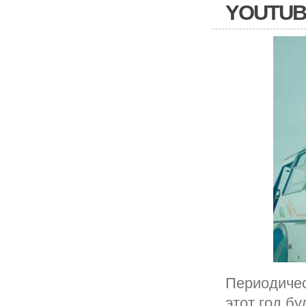
YOUTUB
Периодичес
этот год б