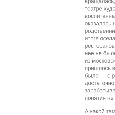
вращалась,
театре худ
воспитанна
оказалась 
родственни
итоге осел
ресторанов
нее не был
из московс
пришлось в
было — с р
достаточно
зарабатыва
понятия не
А какой та