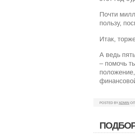
Почти милл
пользу, по
Итак, торж
А ведь пят
– помочь т
положение,
финансовой
POSTED BY
ADMIN
ОП
ПОДБОР