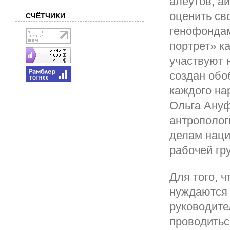
алеутов, а
оценить св
СЧЁТЧИКИ
генофондам
портрет» к
участвуют н
создан обо
каждого на
Ольга Ануф
антрополог
делам нац
рабочей гр
Для того, 
нуждаются 
руководите
проводитьс