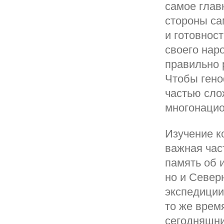
самое глав
стороны са
и готовнос
своего нар
правильно 
Чтобы гено
частью сло
многонацио
Изучение к
важная час
память об 
но и Север
экспедиции
то же врем
сегодняшни