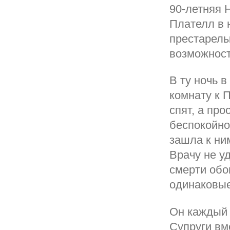
90-летняя 
Плателл в 
престарелы
возможность
В ту ночь 
комнату к 
спят, а пр
беспокойно
зашла к ним
Врачу не у
смерти обо
одинаковые
Он каждый 
Супруги вм