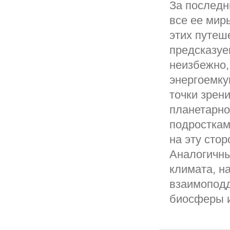
За последн
все ее мир
этих путеш
предсказуе
неизбежно,
энергоемку
точки зрен
планетарно
подросткам
на эту сто
Аналогичны
климата, н
взаимоподд
биосферы и