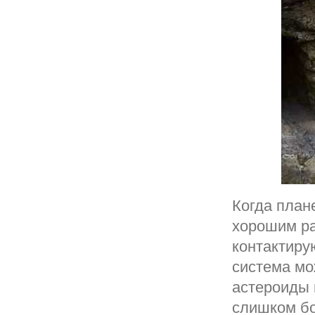
Когда план
хорошим ра
контактиру
система мо
астероиды 
слишком бо