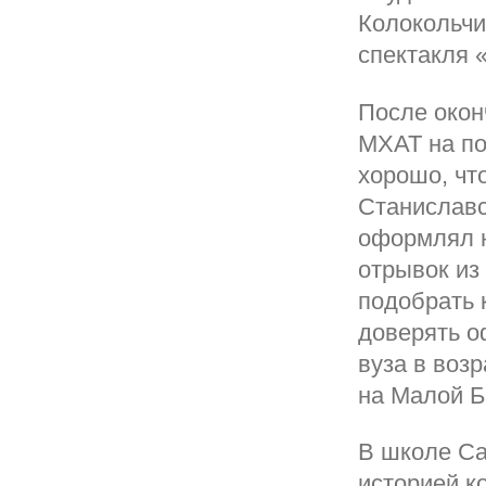
Колокольчи
спектакля 
После окон
МХАТ на по
хорошо, чт
Станиславс
оформлял н
отрывок из
подобрать 
доверять о
вуза в воз
на Малой Б
В школе Са
историей к