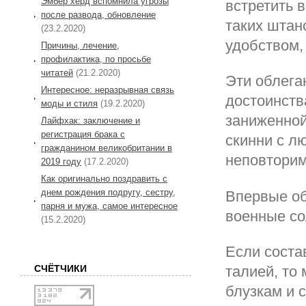
Эмбер херд вспомнила угрозы
встретить 
после развода, обновление
таких штан
(23.2.2020)
удобством,
Причины, лечение,
профилактика, по просьбе
читатей
(21.2.2020)
Эти облега
Интересное: неразрывная связь
достоинств
моды и стиля
(19.2.2020)
заниженной
Лайфхак: заключение и
регистрация брака с
скинни с л
гражданином великобритании в
неповторим
2019 году
(17.2.2020)
Как оригинально поздравить с
днем рождения подругу, сестру,
Впервые об
парня и мужа, самое интересное
военные со
(15.2.2020)
Если соста
СЧЁТЧИКИ
талией, то
блузкам и 