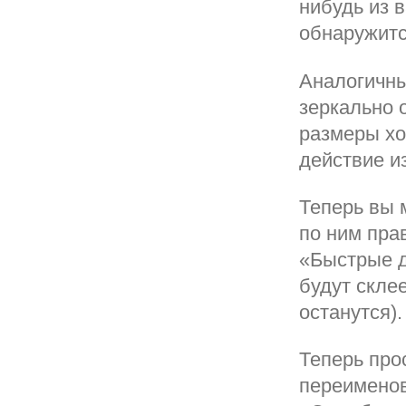
нибудь из 
обнаружитс
Аналогичны
зеркально 
размеры хо
действие из
Теперь вы 
по ним пра
«Быстрые д
будут скле
останутся).
Теперь про
переименов