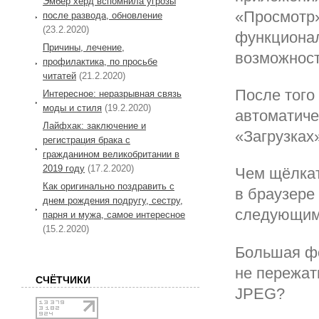
Эмбер херд вспомнила угрозы
«Просмотр»
после развода, обновление
(23.2.2020)
функционал
Причины, лечение,
возможност
профилактика, по просьбе
читатей
(21.2.2020)
После того 
Интересное: неразрывная связь
моды и стиля
(19.2.2020)
автоматиче
Лайфхак: заключение и
«Загрузках
регистрация брака с
гражданином великобритании в
2019 году
(17.2.2020)
Чем щёлкат
Как оригинально поздравить с
в браузере
днем рождения подругу, сестру,
следующим
парня и мужа, самое интересное
(15.2.2020)
Большая фо
не пережат
СЧЁТЧИКИ
JPEG?