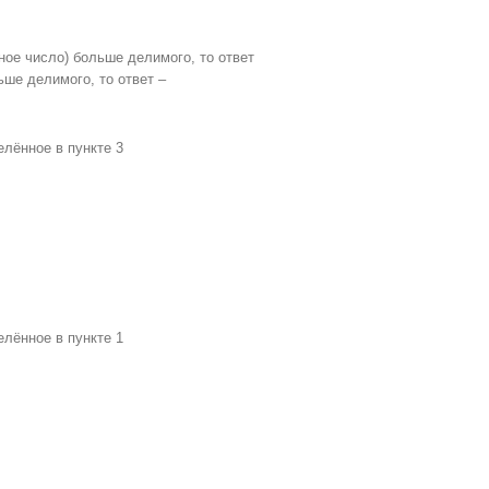
ое число) больше делимого, то ответ
ьше делимого, то ответ –
елённое в пункте 3
елённое в пункте 1