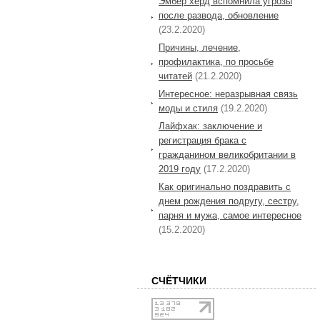
Эмбер херд вспомнила угрозы
после развода, обновление
(23.2.2020)
Причины, лечение,
профилактика, по просьбе
читатей
(21.2.2020)
Интересное: неразрывная связь
моды и стиля
(19.2.2020)
Лайфхак: заключение и
регистрация брака с
гражданином великобритании в
2019 году
(17.2.2020)
Как оригинально поздравить с
днем рождения подругу, сестру,
парня и мужа, самое интересное
(15.2.2020)
СЧЁТЧИКИ