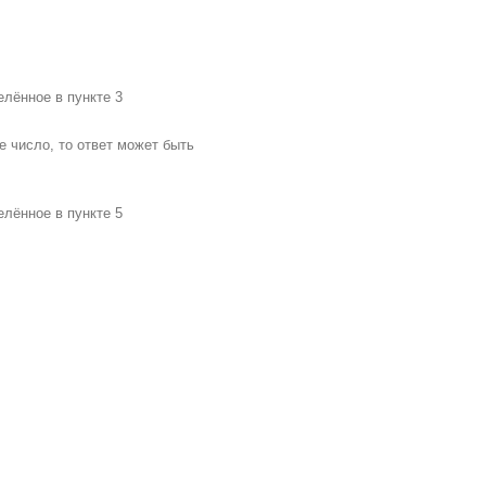
елённое в пункте 3
е число, то ответ может быть
елённое в пункте 5