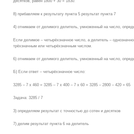
десятков, равен 1800 + 30 = 1830.
8) прибавляем к результату пункта 5 результат пункта 7
4) отнимаем от делимого делитель, умноженный на число, опред
Если делимое – четырёхзначное число, а делитель – однозначно
трёхзначным или четырёхзначным числом.
6) отнимаем от делимого делитель, умноженный на число, опред
Б) Если ответ – четырёхзначное число:
3285 – 7 x 460 = 3285 – 7 x 400 – 7 x 60 = 3285 – 2800 – 420 = 65
Задача: 3285 / 7
3) определяем результат с точностью до сотен и десятков
7) делим результат пункта 6 на делитель