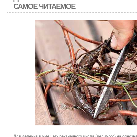
САМОЕ ЧИТАЕМОЕ
Для деления в уме четырёхзначного числа (делимого) на однозн