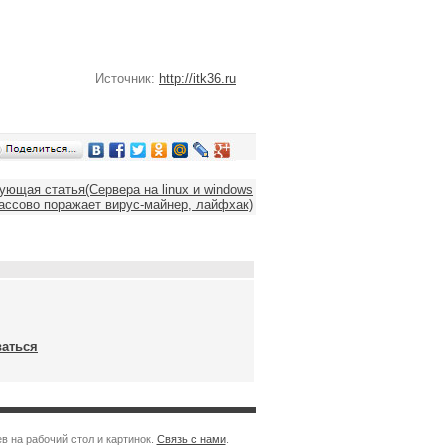
Источник:
http://itk36.ru
ующая статья(Сервера на linux и windows
ассово поражает вирус-майнер, лайфхак)
ваться
в на рабочий стол и картинок.
Связь с нами
.