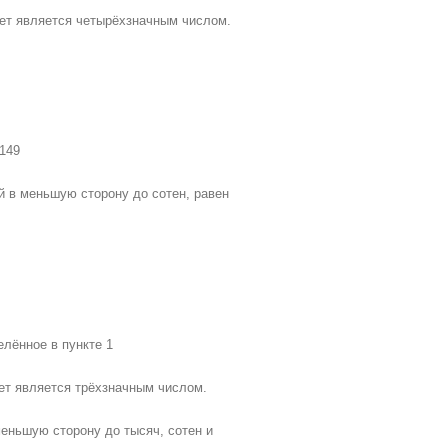
твет является четырёхзначным числом.
 149
ный в меньшую сторону до сотен, равен
елённое в пункте 1
вет является трёхзначным числом.
в меньшую сторону до тысяч, сотен и