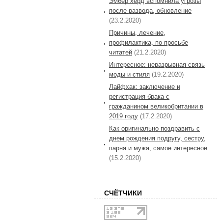
Эмбер херд вспомнила угрозы
после развода, обновление
(23.2.2020)
Причины, лечение,
профилактика, по просьбе
читатей
(21.2.2020)
Интересное: неразрывная связь
моды и стиля
(19.2.2020)
Лайфхак: заключение и
регистрация брака с
гражданином великобритании в
2019 году
(17.2.2020)
Как оригинально поздравить с
днем рождения подругу, сестру,
парня и мужа, самое интересное
(15.2.2020)
СЧЁТЧИКИ