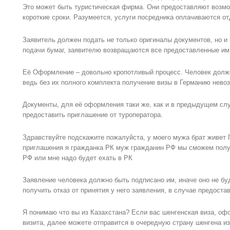
Это может быть туристическая фирма. Они предоставляют возмо
короткие сроки. Разумеется, услуги посредника оплачиваются от
Заявитель должен подать не только оригиналы документов, но и 
подачи бумаг, заявителю возвращаются все предоставленные им
Её Оформление – довольно кропотливый процесс. Человек долже
ведь без их полного комплекта получение визы в Германию нево
Документы, для её оформления таки же, как и в предыдущем слу
предоставить приглашение от туроператора.
Здравствуйте подскажите пожалуйста, у моего мужа брат живет 
приглашения я гражданка РК муж гражданин РФ мы сможем получ
РФ или мне надо будет ехать в РК
Заявление человека должно быть подписано им, иначе оно не бу
получить отказ от принятия у него заявления, в случае предоста
Я понимаю что вы из Казахстана? Если вас шенгенская виза, оф
визита, далее можете отправится в очередную страну шенгена из