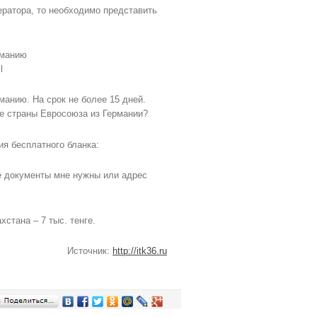
ератора, то необходимо представить
рманию
l
манию. На срок не более 15 дней.
ие страны Евросоюза из Германии?
ия бесплатного бланка:
е документы мне нужны или адрес
стана – 7 тыс. тенге.
Источник:
http://itk36.ru