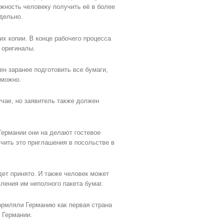
жность человеку получить её в более
дельно.
их копии. В конце рабочего процесса
 оригиналы.
н заранее подготовить все бумаги,
зможно.
чае, но заявитель также должен
Германии они на делают гостевое
ить это приглашения в посольстве в
дет принято. И также человек может
вления им неполного пакета бумаг.
ормляли Германию как первая страна
 Германии.