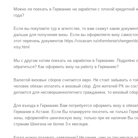
Можно ли поехать в Германию на заработки с плохой кредитной 
года?
Если вы покупаете тур в агентстве, то вам скажут какие докумен
дальше для получения визы. Если вы оформляете визу самостоя
этот перечень документов https://visasam.ru/oformlenie/shengen/d
visy.html
Мы с другом хотим поехать на заработки в Германию. Подробно о
обратиться? Как оформить визу на работу в Германию?
Валютой визовых сборов считается евро. Не стоит забывать о то
человек обязан оплатить и визовый сбор. Для жителей РК он сос
делается для несовершеннолетнего гражданина, то визовый сбор
Для въезда в Германию Вам потребуется оформить визу в обяза
Германии в Астане. Если Вы планируете посетить не только Гер
зоны, оформляйте шенгенскую визу, только при ее наличии Вы с
странам Шенгена не более 3-х месяцев.
Когда нужно подавать заявление? Не ранее, чем за три месяца д