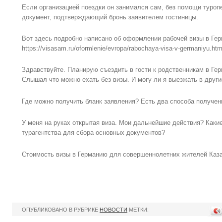
Если организацией поездки он занимался сам, без помощи туроп
документ, подтверждающий бронь заявителем гостиницы.
Вот здесь подробно написано об оформлении рабочей визы в Ге
https://visasam.ru/oformlenie/evropa/rabochaya-visa-v-germaniyu.htm
Здравствуйте. Планирую съездить в гости к родственникам в Гер
Слышал что можно ехать без визы. И могу ли я выезжать в друг
Где можно получить бланк заявления? Есть два способа получен
У меня на руках открытая виза. Мои дальнейшие действия? Каки
турагентства для сбора основных документов?
Стоимость визы в Германию для совершеннолетних жителей Казах
ОПУБЛИКОВАНО В РУБРИКЕ
НОВОСТИ
МЕТКИ: