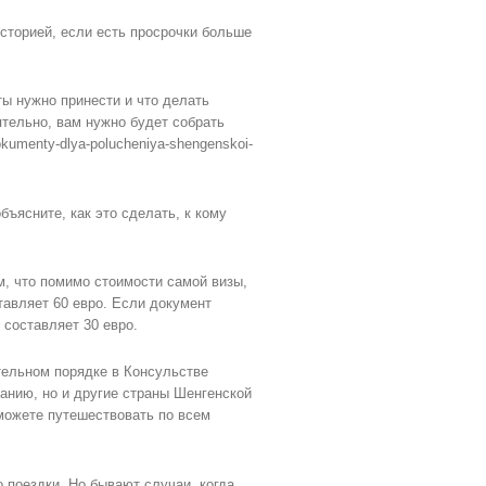
историей, если есть просрочки больше
ты нужно принести и что делать
тельно, вам нужно будет собрать
okumenty-dlya-polucheniya-shengenskoi-
бъясните, как это сделать, к кому
м, что помимо стоимости самой визы,
тавляет 60 евро. Если документ
 составляет 30 евро.
тельном порядке в Консульстве
манию, но и другие страны Шенгенской
можете путешествовать по всем
о поездки. Но бывают случаи, когда