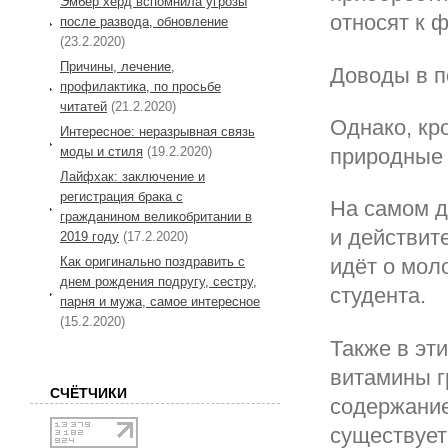
Эмбер херд вспомнила угрозы
относят к 
после развода, обновление
(23.2.2020)
Причины, лечение,
Доводы в п
профилактика, по просьбе
читатей
(21.2.2020)
Однако, кр
Интересное: неразрывная связь
моды и стиля
(19.2.2020)
природные 
Лайфхак: заключение и
регистрация брака с
На самом д
гражданином великобритании в
и действит
2019 году
(17.2.2020)
Как оригинально поздравить с
идёт о мол
днем рождения подругу, сестру,
студента.
парня и мужа, самое интересное
(15.2.2020)
Также в эт
витамины г
СЧЁТЧИКИ
содержание
существует