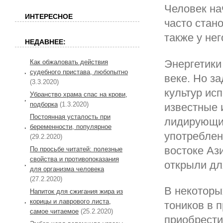
Человек на
ИНТЕРЕСНОЕ
часто стан
также у не
НЕДАВНЕЕ:
Энергетики
Как обжаловать действия
судебного пристава, любопытно
веке. Но з
(3.3.2020)
культур ис
Убранство храма спас на крови,
подборка
(1.3.2020)
известные 
Постоянная усталость при
лидирующие
беременности, популярное
употреблен
(29.2.2020)
востоке Ази
По просьбе читатей: полезные
свойства и противопоказания
открыли дл
для организма человека
(27.2.2020)
В некоторы
Напиток для сжигания жира из
корицы и лаврового листа,
тоников в 
самое читаемое
(25.2.2020)
приобрести