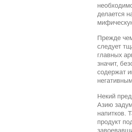
необходимо
делается на
мифическую
Прежде чем
следует тщ
главных арг
значит, бе
содержат и
негативным
Некий пред
Азию задум
напитков. 
продукт по
завоевавши